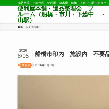
遺品整理・生前整理・便利屋・植木屋 船橋・下総中山駅（船橋市
便利屋本舗・遺品整理会 ブ
ルーム（船橋・市川・下総中
山駅）
ホーム
便利屋
2026
船橋市印内 施設内 不要
6/05
2026年6月13日
便利屋