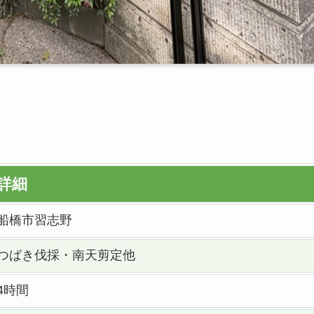
詳細
船橋市習志野
つばき伐採・南天剪定他
4時間