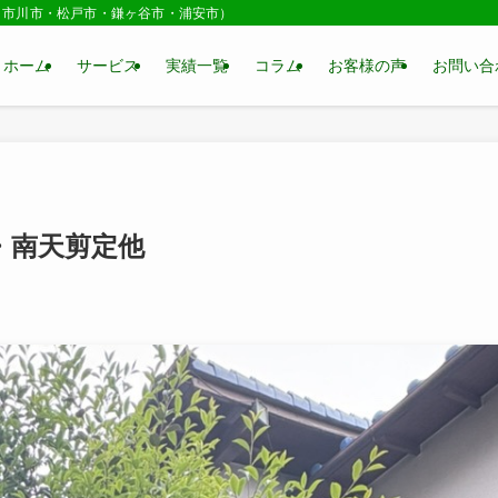
・市川市・松戸市・鎌ヶ谷市・浦安市）
ホーム
サービス
実績一覧
コラム
お客様の声
お問い合
・南天剪定他