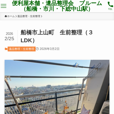
便利屋本舗・遺品整理会 ブルーム
（船橋・市川・下総中山駅）
TEL
ホーム
遺品整理・生前整理
船橋市上山町 生前整理（３
2026
2/25
LDK）
2026年3月2日
遺品整理・生前整理