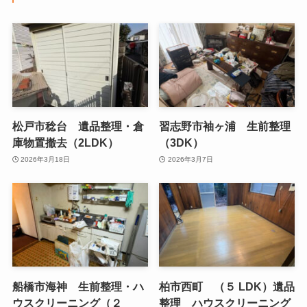
松戸市稔台 遺品整理・倉
習志野市袖ヶ浦 生前整理
庫物置撤去（2LDK）
（3DK）
2026年3月18日
2026年3月7日
船橋市海神 生前整理・ハ
柏市西町 （５ LDK）遺品
ウスクリーニング（２
整理 ハウスクリーニング