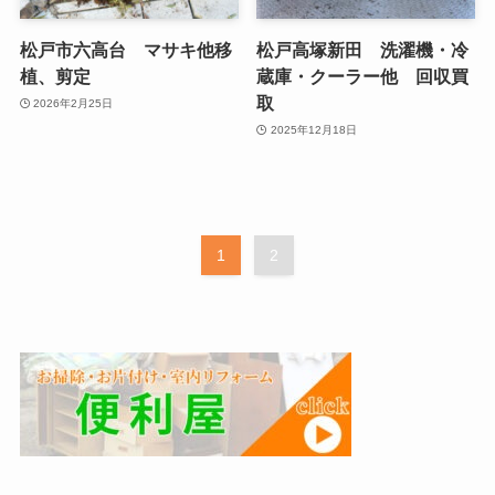
松戸市六高台 マサキ他移
松戸高塚新田 洗濯機・冷
植、剪定
蔵庫・クーラー他 回収買
取
2026年2月25日
2025年12月18日
1
2