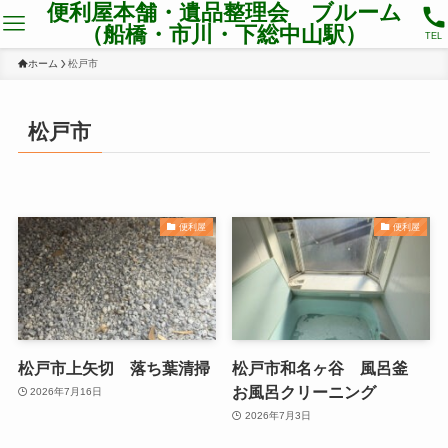
便利屋本舗・遺品整理会 ブルーム
（船橋・市川・下総中山駅）
TEL
ホーム
松戸市
松戸市
便利屋
便利屋
松戸市上矢切 落ち葉清掃
松戸市和名ヶ谷 風呂釜
お風呂クリーニング
2026年7月16日
2026年7月3日