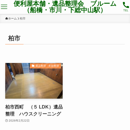
便利屋本舗・遺品整理会 ブルーム
（船橋・市川・下総中山駅）
TEL
ホーム
柏市
柏市
遺品整理・生前整理
柏市西町 （５ LDK）遺品
整理 ハウスクリーニング
2026年2月22日