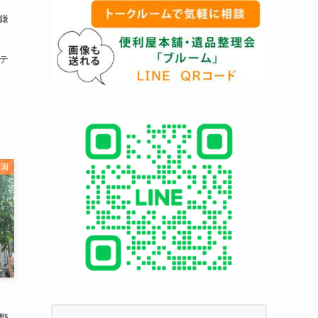
新鎌
（テ
造園
道野