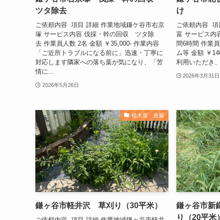
ツタ除去
け
ご依頼内容 項目 詳細 作業地域鎌ケ谷市右京
ご依頼内容 項
塚 サービス内容 伐採・幹の回収 ツタ除
富 サービス内
去 作業員人数 2名 金額 ￥35,000- 作業内容
間6時間 作業
「ご近所トラブルになる前に」迅速・丁寧に
ム等 金額 ￥14
対応します隣家への落ち葉が気になり、「苦
利用いただき、誠
情に...
2026年3月31日
2026年5月26日
植木屋・造園
鎌ヶ谷市軽井沢 草刈り（30平米）
鎌ヶ谷市新
り（20平米
ご依頼内容 項目 詳細 作業地域鎌ヶ谷市軽井