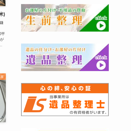
米)
東鎌
0平
ろが
.
利屋