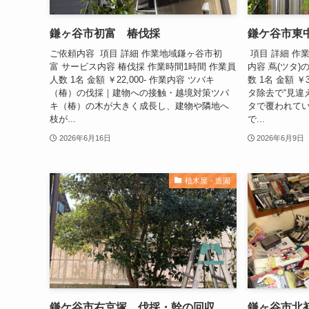
鎌ヶ谷市初富 椿伐採
鎌ケ谷市東中
ご依頼内容 項目 詳細 作業地域鎌ヶ谷市初
項目 詳細 作
富 サービス内容 椿伐採 作業時間1時間 作業員
内容 蔦(ツタ)
人数 1名 金額 ￥22,000- 作業内容 ツバキ
数 1名 金額 ￥
（椿）の伐採｜建物への接触・越境対策ツバ
タ除去で“見違
キ（椿）の木が大きく成長し、建物や隣地へ
タで覆われて
枝が...
で...
2026年6月16日
2026年6月9日
植木屋・造園
鎌ケ谷市右京塚 伐採・幹の回収
鎌ヶ谷市北