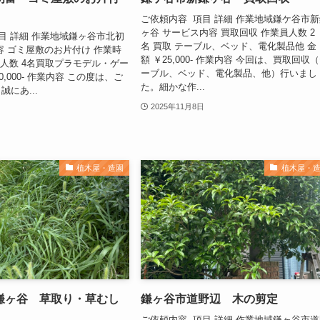
ご依頼内容 項目 詳細 作業地域鎌ケ谷市
ヶ谷 サービス内容 買取回収 作業員人数 2
目 詳細 作業地域鎌ヶ谷市北初
名 買取 テーブル、ベッド、電化製品他 金
容 ゴミ屋敷のお片付け 作業時
額 ￥25,000- 作業内容 今回は、買取回収
員人数 4名買取プラモデル・ゲー
ーブル、ベッド、電化製品、他）行いまし
0,000- 作業内容 この度は、ご
た。細かな作...
にあ...
2025年11月8日
植木屋・造園
植木屋・
鎌ヶ谷 草取り・草むし
鎌ヶ谷市道野辺 木の剪定
）
ご依頼内容 項目 詳細 作業地域鎌ヶ谷市