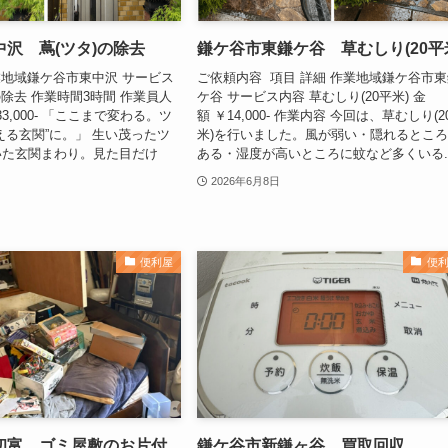
沢 蔦(ツタ)の除去
鎌ケ谷市東鎌ケ谷 草むしり(20平
業地域鎌ケ谷市東中沢 サービス
ご依頼内容 項目 詳細 作業地域鎌ケ谷市
の除去 作業時間3時間 作業員人
ケ谷 サービス内容 草むしり(20平米) 金
33,000- 「ここまで変わる。ツ
額 ￥14,000- 作業内容 今回は、草むしり(2
える玄関”に。」 生い茂ったツ
米)を行いました。風が弱い・隠れるとこ
いた玄関まわり。見た目だけ
ある・湿度が高いところに蚊など多くいる..
2026年6月8日
便利屋
便
初富 ゴミ屋敷のお片付
鎌ケ谷市新鎌ヶ谷 買取回収