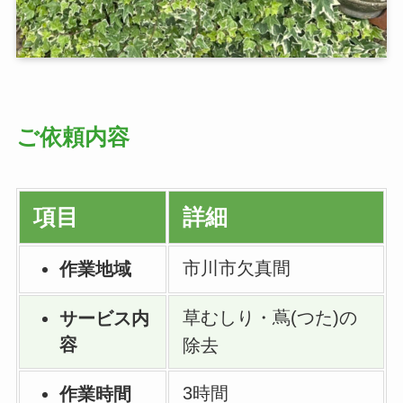
ご依頼内容
項目
詳細
市川市欠真間
作業地域
草むしり・蔦(つた)の
サービス内
容
除去
3時間
作業時間