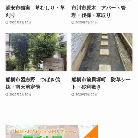
浦安市猫実 草むしり・草
市川市原木 アパート管
刈り
理・伐採・草取り
2026年7月15日
2026年7月14日
船橋市習志野 つばき伐
船橋市前貝塚町 防草シー
採・南天剪定他
ト・砂利敷き
2026年6月30日
2026年6月26日