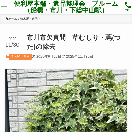
便利屋本舗・遺品整理会 ブルーム
（船橋・市川・下総中山駅）
TEL
ホーム
植木屋・造園
市川市欠真間 草むしり・蔦(つ
2025
11/30
た)の除去
2025年6月25日
2025年11月30日
植木屋・造園