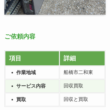
ご依頼内容
項目
詳細
船橋市二和東
作業地域
回収買取
サービス内容
回収と買取
買取