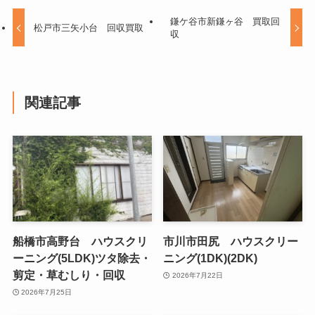
鎌ケ谷市新鎌ヶ谷 買取回
松戸市三矢小台 回収買取
収
関連記事
船橋市高野台 ハウスクリ
市川市田尻 ハウスクリー
ーニング(5LDK)ツタ除去・
ニング(1DK)(2DK)
剪定・草むしり・回収
2026年7月22日
2026年7月25日